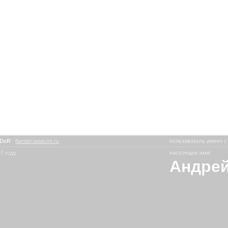
nDeR
:
flander.www.nn.ru
пользователь имеет с
7 году
настоящее имя:
Андрей