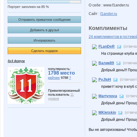
О себе : www.f1ander.ru
Портрет заполнен на 85 %
Сайт :
f1ander.ru
Отправить приватное сообщение
Комплименты
Добавить в друзья
24 комплиментов в гостевой
Игнорировать
FLanDeR
(отвеч
Сделать подарок
На странице клуба е
4х4 форум
Валик89
(отвеча
популярность:
Добрый день!!! Про
1798 место
рейтинг
9788
?
PyJIoH
(отвечае
привет! хочу в клуб
Привилегированный
пользователь
11
Martynova
(отве
уровня
Добрый день! Прошу,
MKletskin
(отвеч
Добрый день! Прошу 
Вы не авторизованы! Чтоб