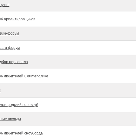
ey.net
уб ориентировщиков
zuki-форум
baru-форум
дбор персонала
уб любителей Counter-Strike
4
жегородский велоклуб
шие походы
уб любителей сноуборда