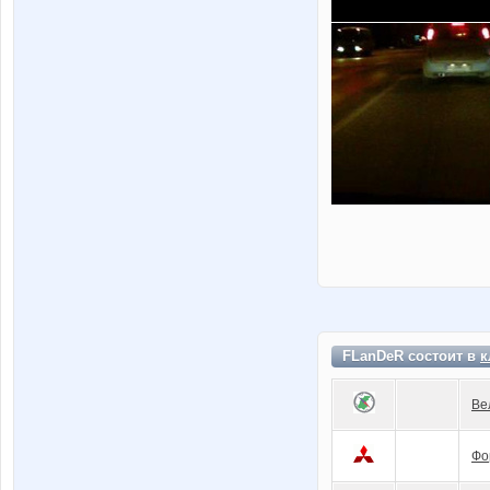
FLanDeR состоит в
к
Ве
Фо