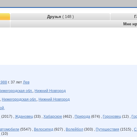
Друзья
( 148 )
Г
Мне н
1988
г. 37 лет
Лев
ижегородская обл.
,
Нижний Новгород
,
Нижегородская обл.
,
Нижний Новгород
ой,
е
(2017) ,
Ждановец
(33) ,
Хабарское
(462) ,
Природа
(674) ,
Гороховец
(12) ,
Го
втомобили
(5547) ,
Велосипед
(927) ,
Волейбол
(303) ,
Путешествия
(1515) ,
С
н
(10)