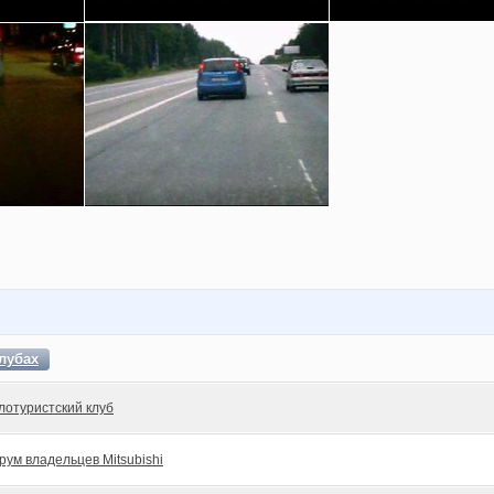
лубах
лотуристский клуб
рум владельцев Mitsubishi