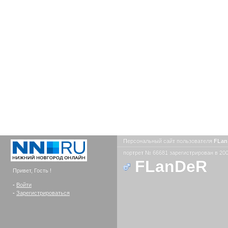
Персональный сайт пользователя
FLa
портрет № 66681 зарегистрирован в 200
FLanDeR
Привет, Гость !
-
Войти
-
Зарегистрироваться