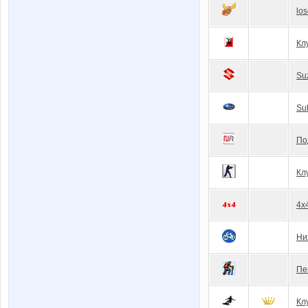
los
Кл
Su
Su
По
Кл
4x
Ни
Пе
Кл