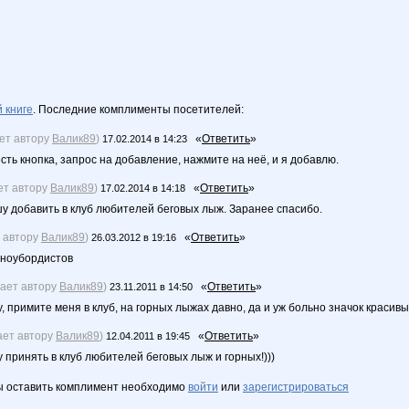
 книге
. Последние комплименты посетителей:
ает автору
Валик89
)
«
Ответить
»
17.02.2014 в 14:23
сть кнопка, запрос на добавление, нажмите на неё, и я добавлю.
ет автору
Валик89
)
«
Ответить
»
17.02.2014 в 14:18
шу добавить в клуб любителей беговых лыж. Заранее спасибо.
т автору
Валик89
)
«
Ответить
»
26.03.2012 в 19:16
 сноубордистов
чает автору
Валик89
)
«
Ответить
»
23.11.2011 в 14:50
 примите меня в клуб, на горных лыжах давно, да и уж больно значок красивый,
ает автору
Валик89
)
«
Ответить
»
12.04.2011 в 19:45
принять в клуб любителей беговых лыж и горных!)))
ы оставить комплимент необходимо
войти
или
зарегистрироваться