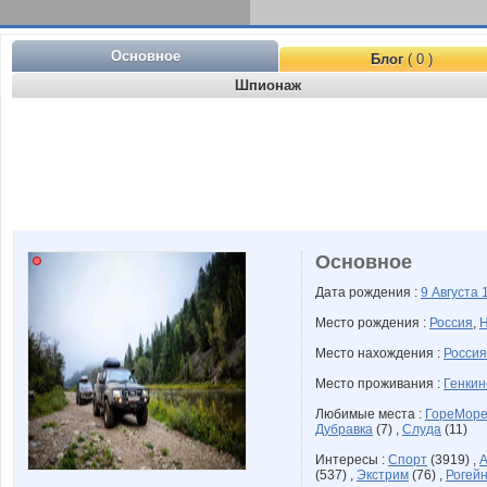
Основное
Блог
( 0 )
Шпионаж
Основное
Дата рождения :
9 Августа
Место рождения :
Россия
,
Н
Место нахождения :
Россия
Место проживания :
Генкин
Любимые места :
ГореМор
Дубравка
(7) ,
Слуда
(11)
Интересы :
Спорт
(3919) ,
А
(537) ,
Экстрим
(76) ,
Рогей