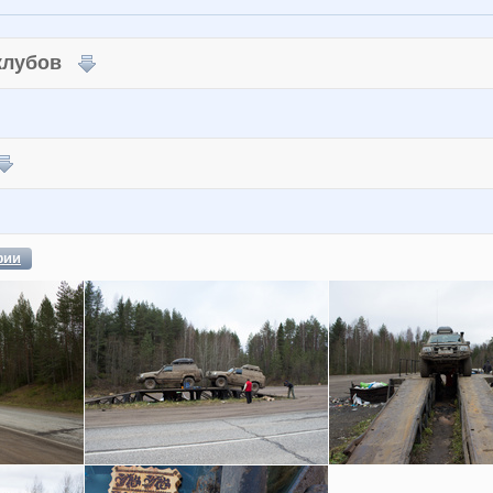
 клубов
фии