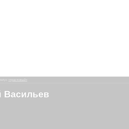
татус
«трастовый»
 Васильев