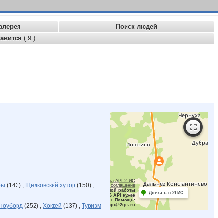
алерея
Поиск людей
равится
( 9 )
Работает на API 2ГИС
ры
(143) ,
Щелковский хутор
(150) ,
Лицензионное соглашение
Для корректной работы
Доехать с 2ГИС
Raster JS API нужен
ключ. Помощь:
ноуборд
(252) ,
Хоккей
(137) ,
Туризм
api@2gis.ru