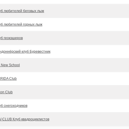
уб любителей беговых лыж
уб любителей горных лыж
уб геокэшеров
ндоннёрский клуб Буревестник
i New School
RIDA Club
kon Club
уб снегоходчиков
V-CLUB Клуб квадроциклистов